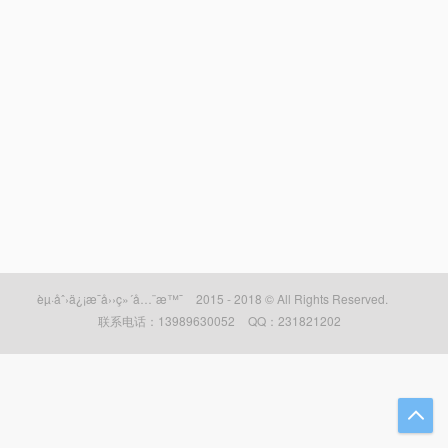
èµ·åˆ›ä¿¡æ¯å››ç»´å…¨æ™¯
2015 - 2018 © All Rights Reserved.
联系电话：13989630052
QQ：231821202
